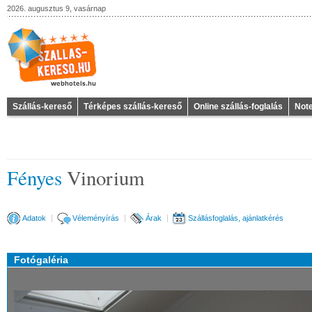
2026. augusztus 9, vasárnap
Szállás-kereső
Térképes szállás-kereső
Online szállás-foglalás
Not
Fényes
Vinorium
Adatok
Véleményírás
Árak
Szállásfoglalás, ajánlatkérés
Fotógaléria