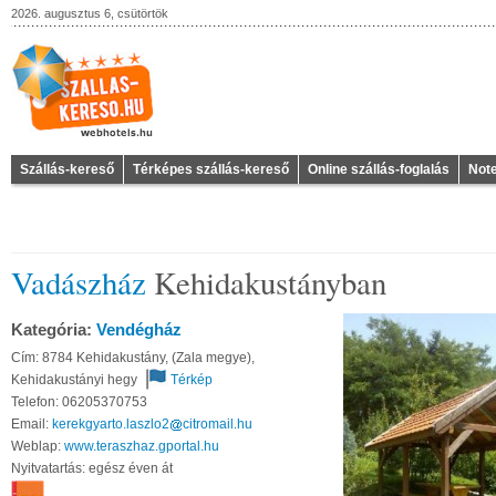
2026. augusztus 6, csütörtök
Szállás-kereső
Térképes szállás-kereső
Online szállás-foglalás
Not
Vadászház
Kehidakustányban
Kategória:
Vendégház
Cím: 8784 Kehidakustány, (Zala megye),
Kehidakustányi hegy
Térkép
Telefon: 06205370753
Email:
kerekgyarto.laszlo2
citromail
hu
Weblap:
www.teraszhaz.gportal.hu
Nyitvatartás: egész éven át