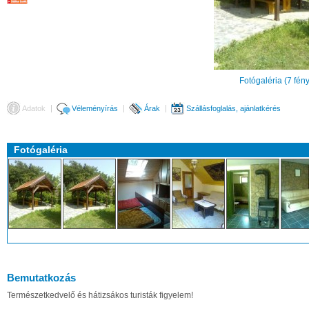
Fotógaléria (7 fén
Adatok
Véleményírás
Árak
Szállásfoglalás, ajánlatkérés
Fotógaléria
Bemutatkozás
Természetkedvelő és hátizsákos turisták figyelem!