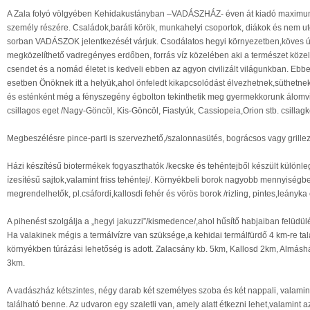
A Zala folyó völgyében Kehidakustányban –VADÁSZHÁZ- éven át kiadó maximu
személy részére. Családok,baráti körök, munkahelyi csoportok, diákok és nem ut
sorban VADÁSZOK jelentkezését várjuk. Csodálatos hegyi környezetben,köves 
megközelíthető vadregényes erdőben, forrás víz közelében aki a természet közel
csendet és a nomád életet is kedveli ebben az agyon civilizált világunkban. Ebb
esetben Önöknek itt a helyük,ahol önfeledt kikapcsolódást élvezhetnek,süthetne
és esténként még a fényszegény égbolton tekinthetik meg gyermekkorunk álomvi
csillagos eget /Nagy-Göncöl, Kis-Göncöl, Fiastyúk, Cassiopeia,Orion stb. csillag
Megbeszélésre pince-parti is szervezhető,/szalonnasütés, bográcsos vagy grillez
Házi készítésű biotermékek fogyaszthatók /kecske és tehéntejből készült különl
ízesítésű sajtok,valamint friss tehéntej/. Környékbeli borok nagyobb mennyiségb
megrendelhetők, pl.csáfordi,kallosdi fehér és vörös borok /rizling, pintes,leányka é
A pihenést szolgálja a „hegyi jakuzzi”/kismedence/,ahol hűsítő habjaiban felüdül
Ha valakinek mégis a termálvízre van szüksége,a kehidai termálfürdő 4 km-re tal
környékben túrázási lehetőség is adott. Zalacsány kb. 5km, Kallosd 2km, Almásh
3km.
A vadászház kétszintes, négy darab két személyes szoba és két nappali, valamin
található benne. Az udvaron egy szaletli van, amely alatt étkezni lehet,valamint 