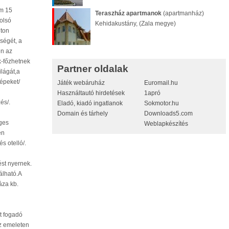
m 15
Teraszház apartmanok
(apartmanház)
olsó
Kehidakustány, (Zala megye)
úton
ségét, a
en az
k-főzhetnek
Partner oldalak
lágát,a
képeket/
Játék webáruház
Euromail.hu
Használtautó hirdetések
1apró
és/.
Eladó, kiadó ingatlanok
Sokmotor.hu
Domain és tárhely
Downloads5.com
eges
Weblapkészítés
en
s otelló/.
ést nyernek.
álható.A
áza kb.
t fogadó
az emeleten