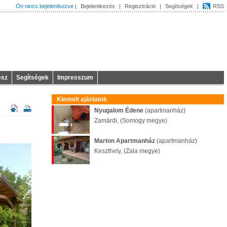
Ön nincs bejelentkezve
|
Bejelentkezés
|
Regisztráció
|
Segítségek
|
RSS
esz
Segítségek
Impresszum
Kiemelt ajánlatok
Nyugalom Édene
(apartmanház)
Zamárdi, (Somogy megye)
Marton Apartmanház
(apartmanház)
Keszthely, (Zala megye)