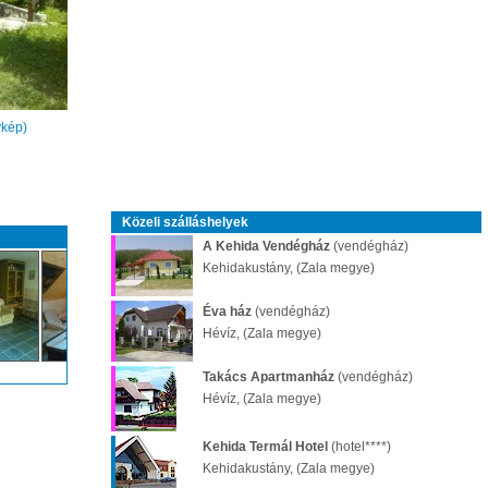
ykép)
Közeli szálláshelyek
A Kehida Vendégház
(vendégház)
Kehidakustány, (Zala megye)
Éva ház
(vendégház)
Hévíz, (Zala megye)
Takács Apartmanház
(vendégház)
Hévíz, (Zala megye)
Kehida Termál Hotel
(hotel****)
Kehidakustány, (Zala megye)