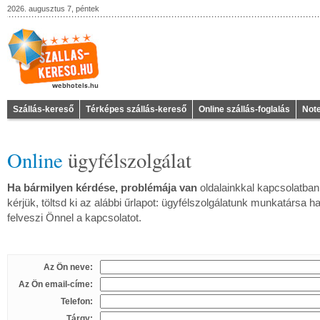
2026. augusztus 7, péntek
Szállás-kereső
Térképes szállás-kereső
Online szállás-foglalás
Not
Online
ügyfélszolgálat
Ha bármilyen kérdése, problémája van
oldalainkkal kapcsolatban
kérjük, töltsd ki az alábbi űrlapot: ügyfélszolgálatunk munkatársa
felveszi Önnel a kapcsolatot.
Az Ön neve:
Az Ön email-címe:
Telefon:
Tárgy: