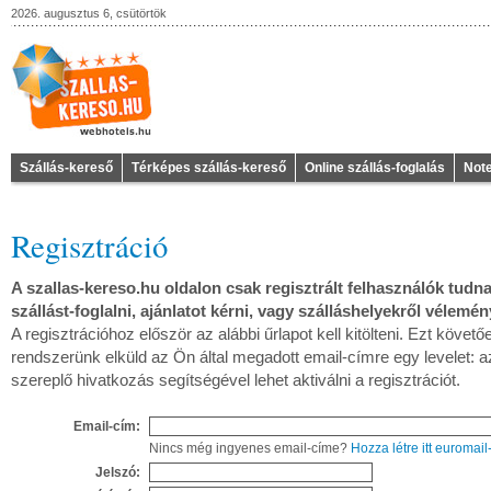
2026. augusztus 6, csütörtök
Szállás-kereső
Térképes szállás-kereső
Online szállás-foglalás
Not
Regisztráció
A szallas-kereso.hu oldalon csak regisztrált felhasználók tudn
szállást-foglalni, ajánlatot kérni, vagy szálláshelyekről vélemény
A regisztrációhoz először az alábbi űrlapot kell kitölteni. Ezt követő
rendszerünk elküld az Ön által megadott email-címre egy levelet: 
szereplő hivatkozás segítségével lehet aktiválni a regisztrációt.
Email-cím:
Nincs még ingyenes email-címe?
Hozza létre itt euromail-
Jelszó: