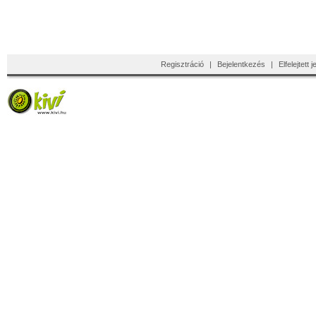
Regisztráció
|
Bejelentkezés
|
Elfelejtett 