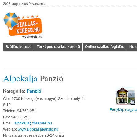
2026. augusztus 9, vasárnap
Szállás-kereső
Térképes szállás-kereső
Online szállás-foglalás
Not
Alpokalja
Panzió
Kategória:
Panzió
Cím: 9730 Kőszeg, (Vas megye), Szombathelyi út
8-10.
Fénykép nagyít
Telefon: 94/563-251
Fax: 94/563-251
Email:
alpokalja
freemail
hu
Weblap:
www.alpokaljapanzio.hu
Nyitvatartás: egész évben 0-24 óráig