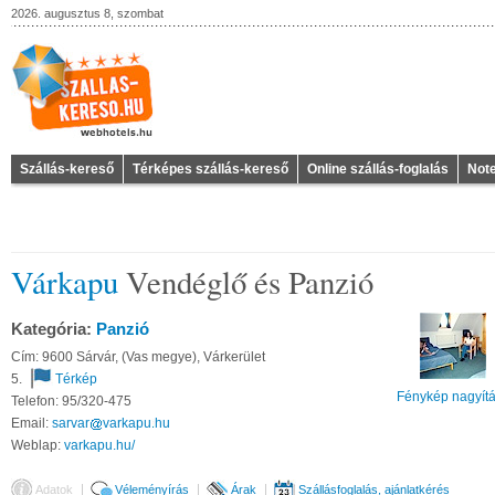
2026. augusztus 8, szombat
Szállás-kereső
Térképes szállás-kereső
Online szállás-foglalás
Not
Várkapu
Vendéglő és Panzió
Kategória:
Panzió
Cím: 9600 Sárvár, (Vas megye), Várkerület
5.
Térkép
Fénykép nagyít
Telefon: 95/320-475
Email:
sarvar
varkapu
hu
Weblap:
varkapu.hu/
Adatok
Véleményírás
Árak
Szállásfoglalás, ajánlatkérés