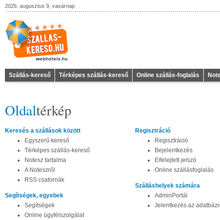
2026. augusztus 9, vasárnap
Szállás-kereső
Térképes szállás-kereső
Online szállás-foglalás
Not
Oldal
térkép
Keresés a szállások között
Regisztráció
Egyszerű kereső
Regisztráció
Térképes szállás-kereső
Bejelentkezés
Notesz tartalma
Elfelejtett jelszó
A Noteszről
Online szállásfoglalás
RSS csatornák
Szálláshelyek számára
Segítségek, egyebek
AdminPortál
Segítségek
Jelentkezés az adatbáz
Online ügyfélszolgálat