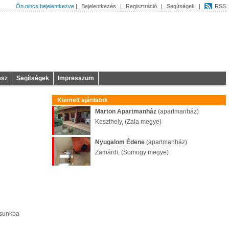
Ön nincs bejelentkezve
|
Bejelentkezés
|
Regisztráció
|
Segítségek
|
RSS
esz
Segítségek
Impresszum
Kiemelt ajánlatok
Marton Apartmanház
(apartmanház)
Keszthely, (Zala megye)
Nyugalom Édene
(apartmanház)
Zamárdi, (Somogy megye)
isunkba