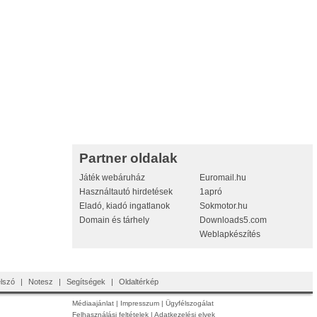
Partner oldalak
Játék webáruház
Euromail.hu
Használtautó hirdetések
1apró
Eladó, kiadó ingatlanok
Sokmotor.hu
Domain és tárhely
Downloads5.com
Weblapkészítés
jelszó
|
Notesz
|
Segítségek
|
Oldaltérkép
Médiaajánlat
|
Impresszum
|
Ügyfélszogálat
Felhasználási feltételek
|
Adatkezelési elvek