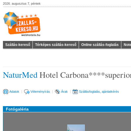
2026. augusztus 7, péntek
Szállás-kereső
Térképes szállás-kereső
Online szállás-foglalás
Not
NaturMed
Hotel Carbona****superio
Adatok
Véleményírás
Árak
Szállásfoglalás, ajánlatkérés
Fotógaléria