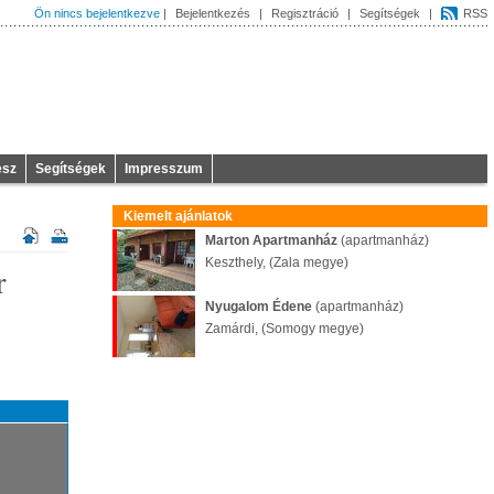
Ön nincs bejelentkezve
|
Bejelentkezés
|
Regisztráció
|
Segítségek
|
RSS
esz
Segítségek
Impresszum
Kiemelt ajánlatok
Marton Apartmanház
(apartmanház)
Keszthely, (Zala megye)
r
Nyugalom Édene
(apartmanház)
Zamárdi, (Somogy megye)