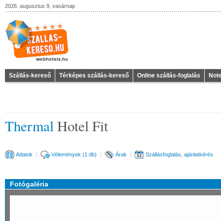
2026. augusztus 9, vasárnap
Szállás-kereső
Térképes szállás-kereső
Online szállás-foglalás
Not
Thermal
Hotel Fit
Adatok
Vélemények (1 db)
Árak
Szállásfoglalás, ajánlatkérés
Fotógaléria