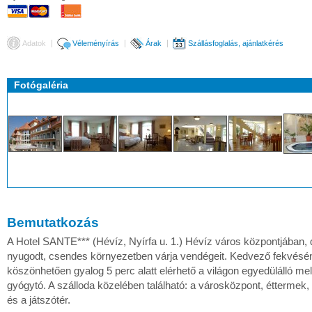
Adatok
Véleményírás
Árak
Szállásfoglalás, ajánlatkérés
Fotógaléria
Bemutatkozás
A Hotel SANTE*** (Hévíz, Nyírfa u. 1.) Hévíz város központjában,
nyugodt, csendes környezetben várja vendégeit. Kedvező fekvésé
köszönhetően gyalog 5 perc alatt elérhető a világon egyedülálló me
gyógytó. A szálloda közelében található: a városközpont, éttermek
és a játszótér.