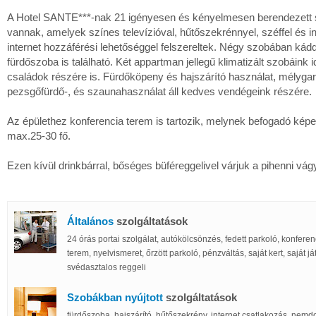
A Hotel SANTE***-nak 21 igényesen és kényelmesen berendezett 
vannak, amelyek színes televízióval, hűtőszekrénnyel, széffel és 
internet hozzáférési lehetőséggel felszereltek. Négy szobában kádda
fürdőszoba is található. Két appartman jellegű klimatizált szobáink i
családok részére is. Fürdőköpeny és hajszárító használat, mélygaráz
pezsgőfürdő-, és szaunahasználat áll kedves vendégeink részére.
Az épülethez konferencia terem is tartozik, melynek befogadó kép
max.25-30 fő.
Ezen kívül drinkbárral, bőséges büféreggelivel várjuk a pihenni vág
Általános
szolgáltatások
24 órás portai szolgálat, autókölcsönzés, fedett parkoló, konferen
terem, nyelvismeret, őrzött parkoló, pénzváltás, saját kert, saját já
svédasztalos reggeli
Szobákban nyújtott
szolgáltatások
fürdőszoba, hajszárító, hűtőszekrény, internet csatlakozás, nem