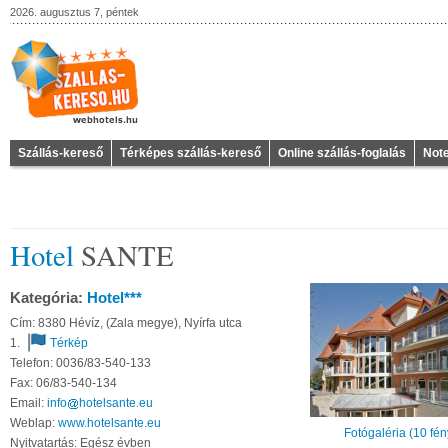
2026. augusztus 7, péntek
Szállás-kereső
Térképes szállás-kereső
Online szállás-foglalás
Not
Hotel
SANTE
Kategória:
Hotel***
Cím: 8380 Hévíz, (Zala megye), Nyírfa utca
1.
Térkép
Telefon: 0036/83-540-133
Fax: 06/83-540-134
Email:
info
hotelsante
eu
Weblap:
www.hotelsante.eu
Fotógaléria (10 fé
Nyitvatartás: Egész évben