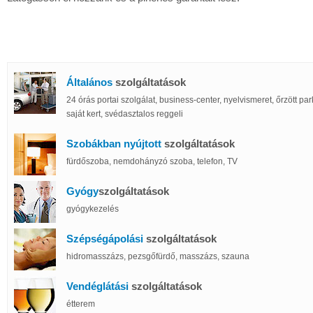
Általános
szolgáltatások
24 órás portai szolgálat, business-center, nyelvismeret, őrzött par
saját kert, svédasztalos reggeli
Szobákban nyújtott
szolgáltatások
fürdőszoba, nemdohányzó szoba, telefon, TV
Gyógy
szolgáltatások
gyógykezelés
Szépségápolási
szolgáltatások
hidromasszázs, pezsgőfürdő, masszázs, szauna
Vendéglátási
szolgáltatások
étterem