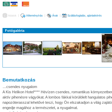
Adatok
Véleményírás
Árak
Szállásfoglalás, ajánlatkérés
Fotógaléria
Bemutatkozás
…csendes nyugalom
A Kis Helikon Hotel**** Hévízen csendes, romantikus környezetben
aktív pihenésre vágyókat. A lombos fákkal körülölelt hangulatos pih
napozóterasszal lehetővé teszi, hogy Ön elszakadjon a világ zajátó
engedje magához a természetet, a nyugalmat.