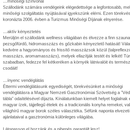
…minőségi színvonal
Szállodánk számára vendégeink elégedettsége a legfontosabb, mel
minőségi szolgáltatás nyújtásával igyekszünk elérni. Ezen törekvé
koronázta 2006. évben a Turizmus Minőségi Díjának elnyerése.
…aktív kényeztetés
Merüljön el szállodánk wellness világában és élvezze a finn szauna
pezsgőfürdő, hidromasszázs és gőzkabin kényeztető hatását! Vál
kedvére a hagyományos és frissítő masszázsok közül (talpreflexz
masszázs, aromamasszázs), melyek ellazítják testét és lelkét! Tú
szabadban, fedezze fel kétkeréken a környék látnivalóit és termész
csodáit!
…ínyenc vendéglátás
Éttermi vendéglátásunk egyediségét, törekvésünket a minőségi
vendéglátásra a Magyar Nemzeti Gasztronómiai Szövetség a "Véd
tábla" odaítélésével díjazta. Kínálatunkban kiemelt helyet foglalnak 
magyar ízek, tájjellegű ételek és a tradicionális konyha remekei, va
világhírű magyar borok széles választéka. Séfünk naponta elvezet
ajánlataival a gasztronómia különleges világába.
Látogasson el hozzánk és a pihenés garantált lesz!