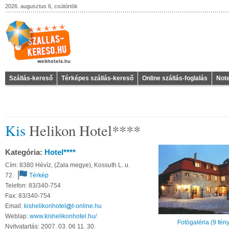
2026. augusztus 6, csütörtök
Szállás-kereső
Térképes szállás-kereső
Online szállás-foglalás
Not
Kis
Helikon Hotel****
Kategória:
Hotel****
Cím: 8380 Hévíz, (Zala megye), Kossuth L. u.
72.
Térkép
Telefon: 83/340-754
Fax: 83/340-754
Email:
kishelikonhotel
t-online
hu
Weblap:
www.kishelikonhotel.hu/
Fotógaléria (9 fén
Nyitvatartás: 2007. 03. 06 11. 30.