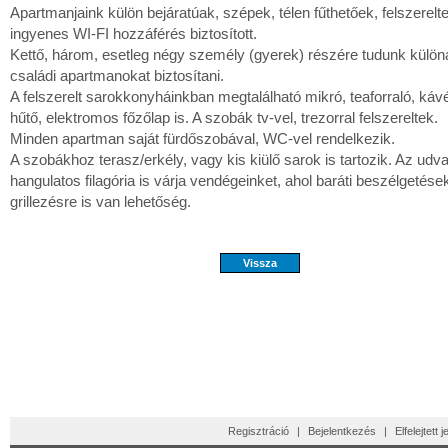
Apartmanjaink külön bejáratúak, szépek, télen fűthetőek, felszerelt
ingyenes WI-FI hozzáférés biztosított.
Kettő, három, esetleg négy személy (gyerek) részére tudunk különá
családi apartmanokat biztosítani.
A felszerelt sarokkonyháinkban megtalálható mikró, teaforraló, káv
hűtő, elektromos főzőlap is. A szobák tv-vel, trezorral felszereltek.
Minden apartman saját fürdőszobával, WC-vel rendelkezik.
A szobákhoz terasz/erkély, vagy kis kiülő sarok is tartozik. Az udv
hangulatos filagória is várja vendégeinket, ahol baráti beszélgetése
grillezésre is van lehetőség.
Regisztráció
|
Bejelentkezés
|
Elfelejtett 