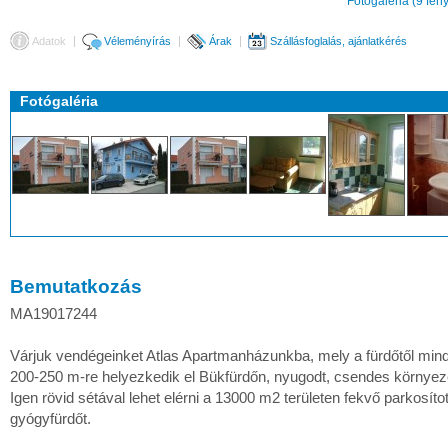
Fotógaléria (9 fén
Adatok
Véleményírás
Árak
Szállásfoglalás, ajánlatkérés
Fotógaléria
Bemutatkozás
MA19017244
Várjuk vendégeinket Atlas Apartmanházunkba, mely a fürdőtől mi
200-250 m-re helyezkedik el Bükfürdőn, nyugodt, csendes környez
Igen rövid sétával lehet elérni a 13000 m2 területen fekvő parkosítot
gyógyfürdőt.