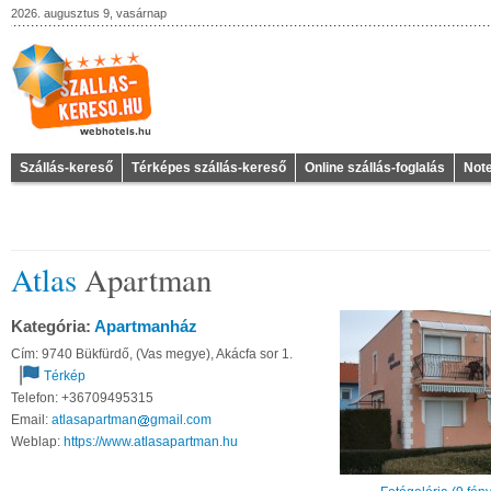
2026. augusztus 9, vasárnap
Szállás-kereső
Térképes szállás-kereső
Online szállás-foglalás
Not
Atlas
Apartman
Kategória:
Apartmanház
Cím: 9740 Bükfürdő, (Vas megye), Akácfa sor 1.
Térkép
Telefon: +36709495315
Email:
atlasapartman
gmail
com
Weblap:
https://www.atlasapartman.hu