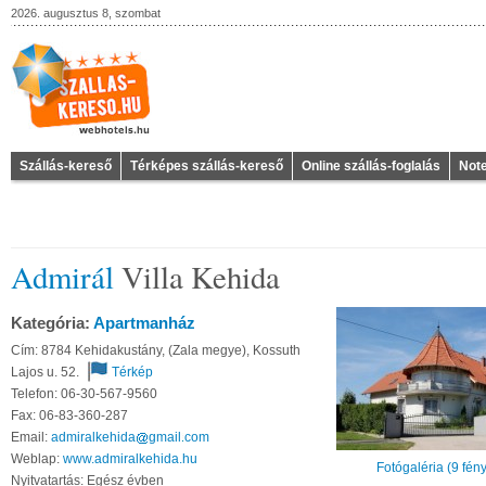
2026. augusztus 8, szombat
Szállás-kereső
Térképes szállás-kereső
Online szállás-foglalás
Not
Admirál
Villa Kehida
Kategória:
Apartmanház
Cím: 8784 Kehidakustány, (Zala megye), Kossuth
Lajos u. 52.
Térkép
Telefon: 06-30-567-9560
Fax: 06-83-360-287
Email:
admiralkehida
gmail
com
Weblap:
www.admiralkehida.hu
Fotógaléria (9 fén
Nyitvatartás: Egész évben