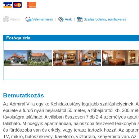
Adatok
Véleményírás
Árak
Szállásfoglalás, ajánlatkérés
Fotógaléria
Bemutatkozás
Az Admirál Villa egyike Kehidakustány legújabb szálláshelyeinek. A 
épülete a fürdő nyári bejáratától 50 méter, a főbejárattól kb. 300 mét
távolságra található. A villában összesen 7 db 2-4 személyes apar
található. Mindegyik apartmanban, hálószoba felszerelt teakonyha 
és fürdőszoba van és erkély, vagy terasz tartozik hozzá. Az apar
TV, mikro, hűtőszekrény, kávéfőző, vízforraló, kenyérpirtó van. Az