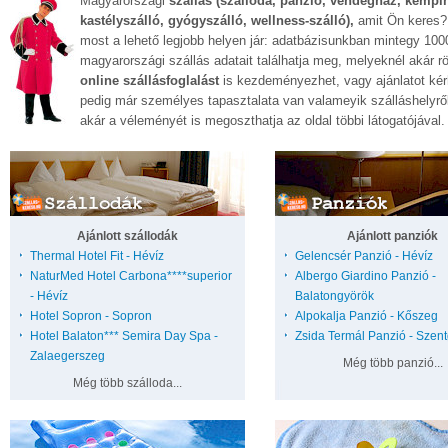
Magyarországi
szállás (szálloda, panzió, vendégház, kempi
kastélyszálló, gyógyszálló, wellness-szálló),
amit Ön keres?
most a lehető legjobb helyen jár: adatbázisunkban mintegy 100
magyarországi
szállás
adatait találhatja meg, melyeknél akár r
online szállásfoglalást
is kezdeményezhet, vagy ajánlatot kér
pedig már személyes tapasztalata van valameyik szálláshelyről
akár a véleményét is megoszthatja az oldal többi látogatójával.
Ajánlott szállodák
Ajánlott panziók
Thermal Hotel Fit - Hévíz
Gelencsér Panzió - Hévíz
NaturMed Hotel Carbona****superior
Albergo Giardino Panzió -
- Hévíz
Balatongyörök
Hotel Sopron - Sopron
Alpokalja Panzió - Kőszeg
Hotel Balaton*** Semira Day Spa -
Zsida Termál Panzió - Szent
Zalaegerszeg
Még több panzió...
Még több szálloda...