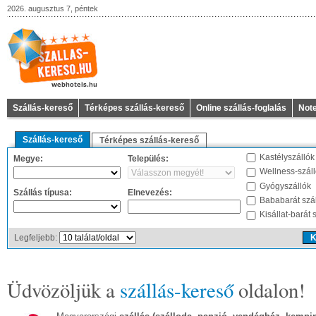
2026. augusztus 7, péntek
Szállás-kereső
Térképes szállás-kereső
Online szállás-foglalás
Not
Szállás-kereső
Térképes szállás-kereső
Kastélyszállók
Megye:
Település:
Wellness-szál
Gyógyszállók
Szállás típusa:
Elnevezés:
Bababarát szá
Kisállat-barát 
Legfeljebb:
Üdvözöljük a
szállás-kereső
oldalon!